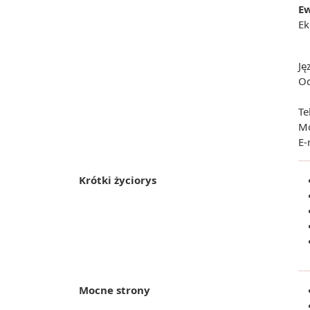
Ew
Ek
Ję
Od
Te
Mo
E-
Krótki życiorys
Mocne strony