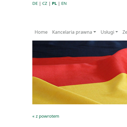
DE
|
CZ
|
PL
|
EN
Home
Kancelaria prawna
Usługi
Z
« z powrotem