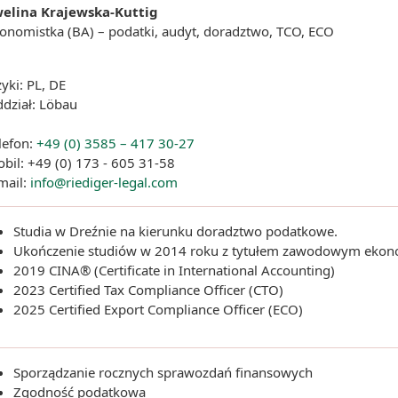
elina Krajewska-Kuttig
onomistka (BA) – podatki, audyt, doradztwo, TCO, ECO
zyki: PL, DE
dział: Löbau
lefon:
+49 (0) 3585 – 417 30-27
bil: +49 (0) 173 - 605 31-58
mail:
info@riediger-legal.com
Studia w Dreźnie na kierunku doradztwo podatkowe.
Ukończenie studiów w 2014 roku z tytułem zawodowym ekono
2019 CINA® (Certificate in International Accounting)
2023 Certified Tax Compliance Officer (CTO)
2025 Certified Export Compliance Officer (ECO)
Sporządzanie rocznych sprawozdań finansowych
Zgodność podatkowa