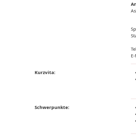
A
As
Sp
St
Te
E-
Kurzvita:
Schwerpunkte: