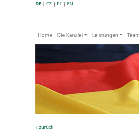
DE
|
CZ
|
PL
|
EN
Home
Die Kanzlei
Leistungen
Tea
« zurück