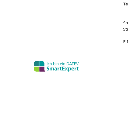
Te
Sp
St
E-