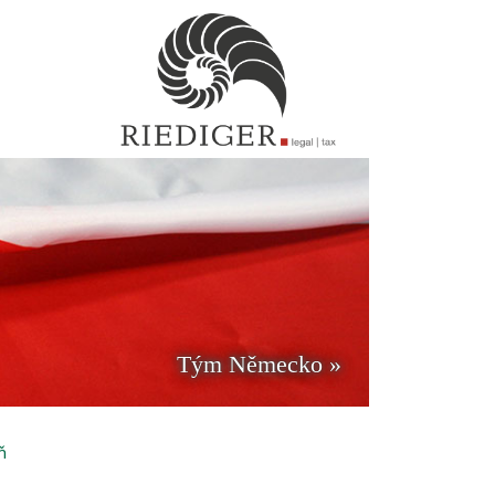
Tým Německo »
ň