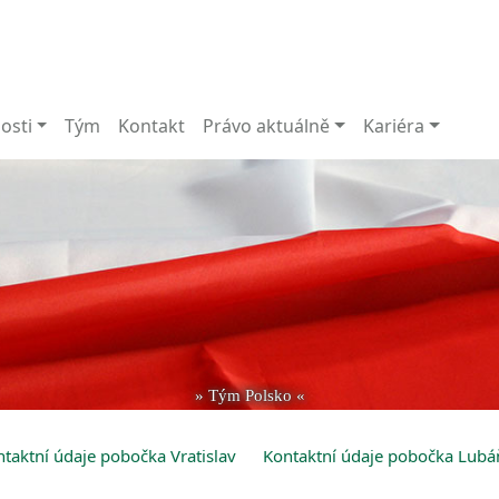
osti
Tým
Kontakt
Právo aktuálně
Kariéra
» Tým Polsko «
taktní údaje pobočka Vratislav
Kontaktní údaje pobočka Lubá