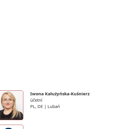
Iwona Kałużyńska-Kuśnierz
účetní
PL, DE | Lubań