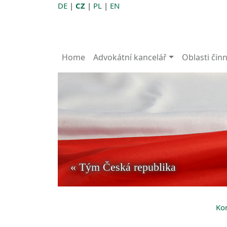
DE
|
CZ
|
PL
|
EN
Home
Advokátní kancelář
Oblasti činn
« Tým Česká republika
Kon